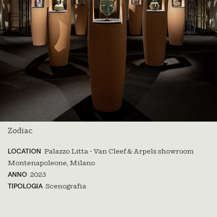
Zodiac
LOCATION
Palazzo Litta - Van Cleef & Arpels showroom
Montenapoleone, Milano
ANNO
2023
TIPOLOGIA
Scenografia